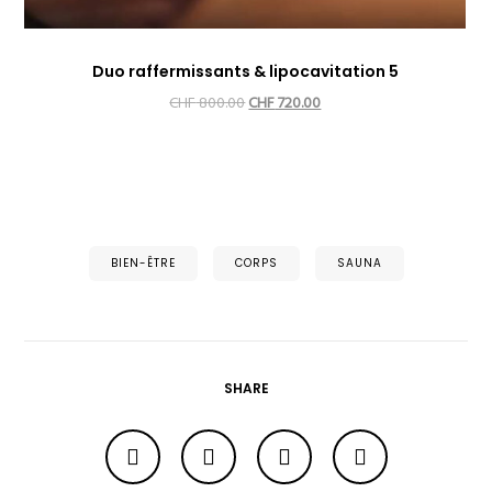
Duo raffermissants & lipocavitation 5
Le
Le
CHF
800.00
CHF
720.00
prix
prix
initial
actuel
était :
est :
CHF 800.00.
CHF 720.00.
BIEN-ÊTRE
CORPS
SAUNA
SHARE