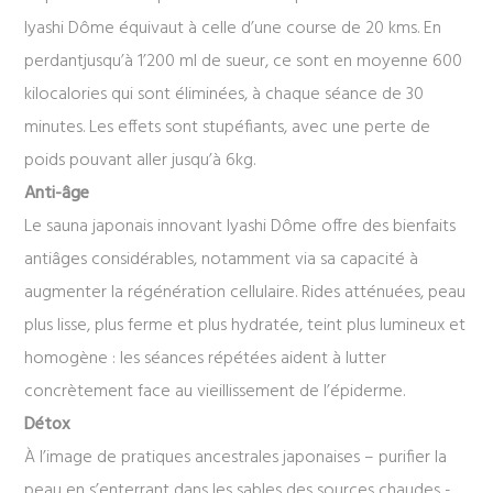
Iyashi Dôme équivaut à celle d’une course de 20 kms. En
perdantjusqu’à 1’200 ml de sueur, ce sont en moyenne 600
kilocalories qui sont éliminées, à chaque séance de 30
minutes. Les effets sont stupéfiants, avec une perte de
poids pouvant aller jusqu’à 6kg.
Anti-âge
Le sauna japonais innovant Iyashi Dôme offre des bienfaits
antiâges considérables, notamment via sa capacité à
augmenter la régénération cellulaire. Rides atténuées, peau
plus lisse, plus ferme et plus hydratée, teint plus lumineux et
homogène : les séances répétées aident à lutter
concrètement face au vieillissement de l’épiderme.
Détox
À l’image de pratiques ancestrales japonaises – purifier la
peau en s’enterrant dans les sables des sources chaudes -,