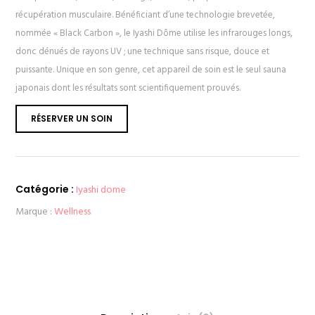
récupération musculaire. Bénéficiant d’une technologie brevetée,
nommée « Black Carbon », le Iyashi Dôme utilise les infrarouges longs,
donc dénués de rayons UV ; une technique sans risque, douce et
puissante. Unique en son genre, cet appareil de soin est le seul sauna
japonais dont les résultats sont scientifiquement prouvés.
RÉSERVER UN SOIN
Catégorie :
Iyashi dome
Marque :
Wellness