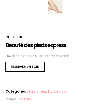
CHF
65.00
Beauté des pieds express
Travail de la cuticule ou de la corne des pieds
RÉSERVER UN SOIN
Catégories :
Bar à ongles
,
Espace pieds
Marque :
Pédicure