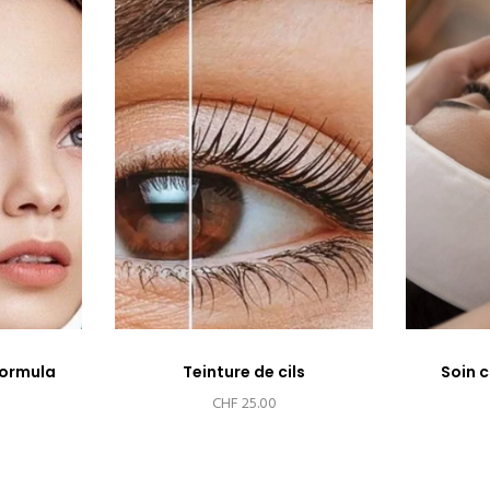
formula
Teinture de cils
Soin c
CHF
25.00